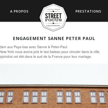
A PROPOS
PRESTATIONS
ENGAGEMENT SANNE PETER PAUL
dam aux Pays-bas avec Sanne & Peter-Paul.
ew-York nous avons pris le taxi bateau pour circuler dans la ville.
rejoindrai cet été dans le sud de la France pour leur mariage.